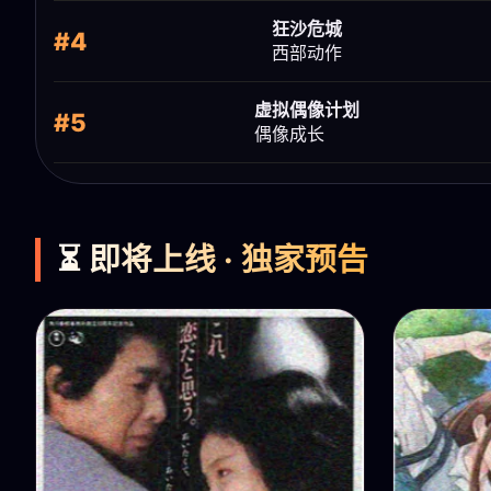
狂沙危城
#4
西部动作
虚拟偶像计划
#5
偶像成长
⏳ 即将上线 · 独家预告