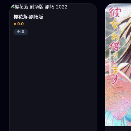
樱花落·剧场版
⭐ 9.0
全1集