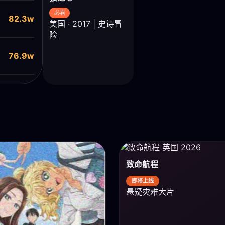
必看
82.3w
美国 · 2017 | 史诗冒
险
76.9w
致命航程
即将上线
悬疑灾难大片