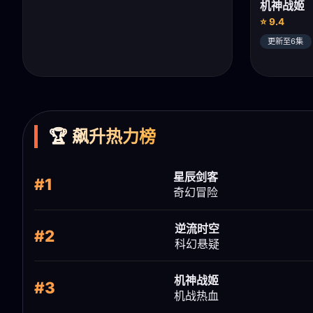
机神战姬
⭐ 9.4
更新至6集
🏆 飙升热力榜
星辰剑客
#1
奇幻冒险
逆流时空
#2
科幻悬疑
机神战姬
#3
机战热血