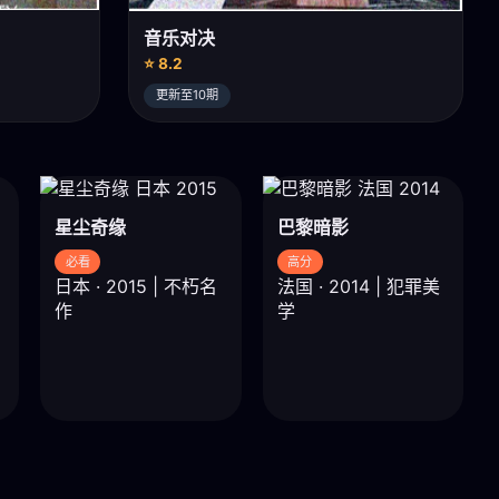
音乐对决
⭐ 8.2
更新至10期
星尘奇缘
巴黎暗影
必看
高分
日本 · 2015 | 不朽名
法国 · 2014 | 犯罪美
作
学