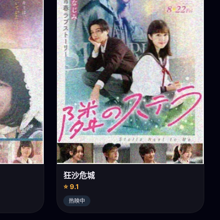
狂沙危城
⭐ 9.1
热映中