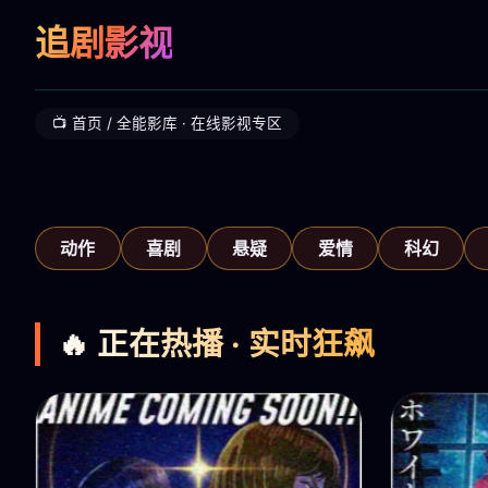
追剧影视
📺 首页 / 全能影库 · 在线影视专区
‹
动作
喜剧
悬疑
爱情
科幻
🔥 正在热播 · 实时狂飙