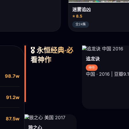
迷雾追凶
⭐ 8.5
全24集
🎖️ 永恒经典·必
看神作
追龙诀
神作
中国 · 2016 | 豆瓣9.1
98.7w
91.2w
87.5w
狼之心