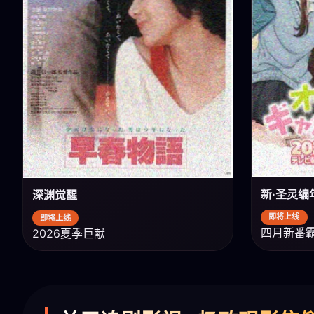
新·圣灵编
深渊觉醒
即将上线
即将上线
四月新番
2026夏季巨献