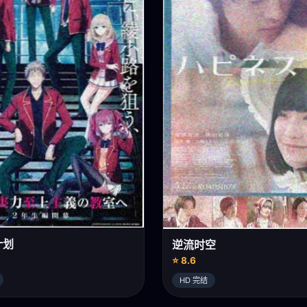
计划
逆流时空
⭐ 8.6
HD 完结