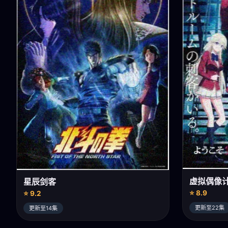
虚拟偶像
星辰剑客
⭐ 8.9
⭐ 9.2
更新至22集
更新至14集