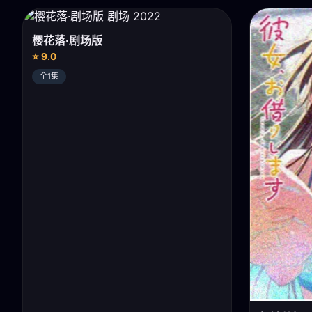
樱花落·剧场版
⭐ 9.0
全1集