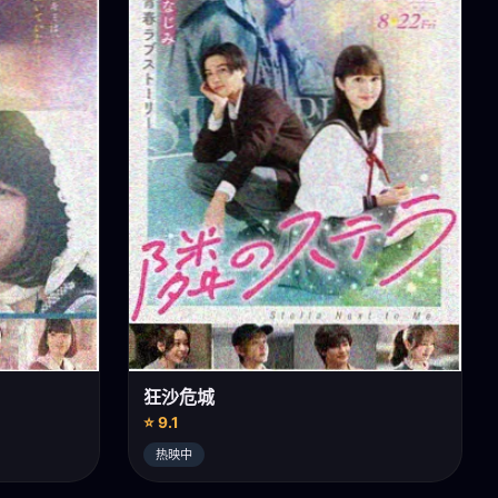
狂沙危城
⭐ 9.1
热映中