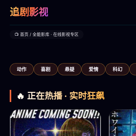
追剧影视
📺 首页 / 全能影库 · 在线影视专区
‹
动作
喜剧
悬疑
爱情
科幻
🔥 正在热播 · 实时狂飙