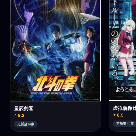
虚拟偶像
星辰剑客
⭐ 8.9
⭐ 9.2
更新至22集
更新至14集