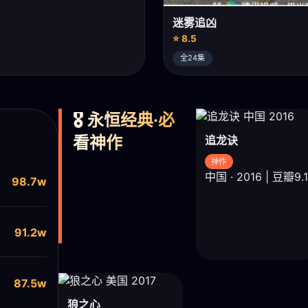
迷雾追凶
⭐ 8.5
全24集
🎖️ 永恒经典·必
看神作
追龙诀
神作
中国 · 2016 | 豆瓣9.1
98.7w
91.2w
87.5w
狼之心