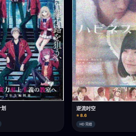
计划
逆流时空
⭐ 8.6
HD 完结