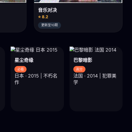
音乐对决
⭐ 8.2
更新至10期
星尘奇缘
巴黎暗影
必看
高分
日本 · 2015 | 不朽名
法国 · 2014 | 犯罪美
作
学