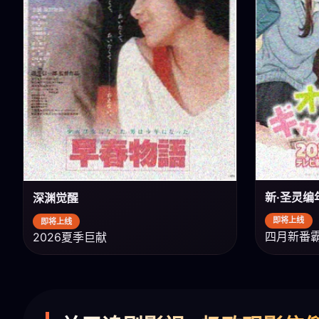
新·圣灵编
深渊觉醒
即将上线
即将上线
四月新番
2026夏季巨献