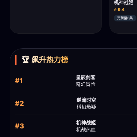
机神战姬
⭐ 9.4
更新至6集
🏆 飙升热力榜
星辰剑客
#1
奇幻冒险
逆流时空
#2
科幻悬疑
机神战姬
#3
机战热血