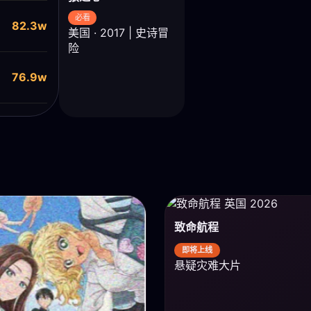
必看
82.3w
美国 · 2017 | 史诗冒
险
76.9w
致命航程
即将上线
悬疑灾难大片