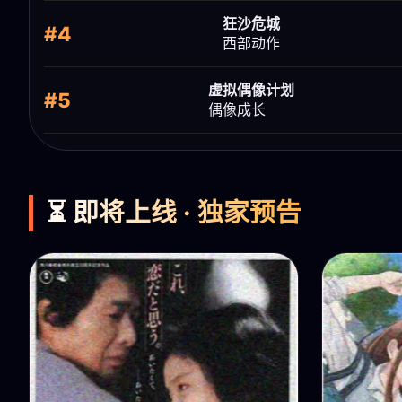
狂沙危城
#4
西部动作
虚拟偶像计划
#5
偶像成长
⏳ 即将上线 · 独家预告